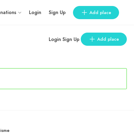
inations
Login
Sign Up
Add place
Login
Sign Up
Add place
risme