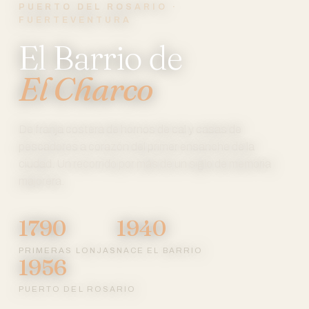
PUERTO DEL ROSARIO ·
FUERTEVENTURA
El Barrio de
El Charco
De franja costera de hornos de cal y casas de
pescadores a corazón del primer ensanche de la
ciudad. Un recorrido por más de un siglo de memoria
majorera.
1790
1940
PRIMERAS LONJAS
NACE EL BARRIO
1956
PUERTO DEL ROSARIO