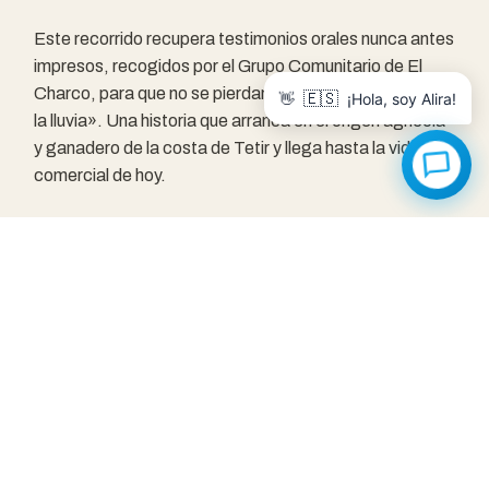
Este recorrido recupera testimonios orales nunca antes
impresos, recogidos por el Grupo Comunitario de El
Charco, para que no se pierdan «como las lágrimas en
🇪🇸
👋
¡Hola, soy Alira!
la lluvia». Una historia que arranca en el origen agrícola
y ganadero de la costa de Tetir y llega hasta la vida
comercial de hoy.