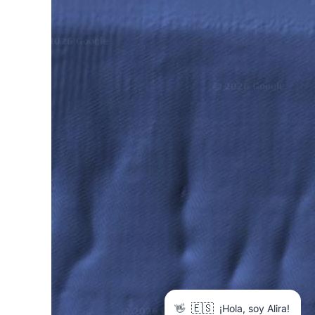
👋
🇪🇸
¡Hola, soy Alira!