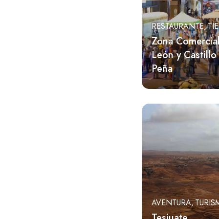
RESTAURANTE
TI
Zona Comercial
León y Castillo
Peña
AVENTURA
TURIS
Tesjuate