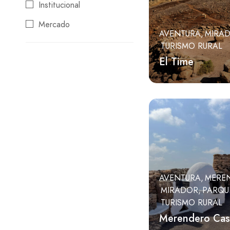
Institucional
Mercado
AVENTURA
MIRA
Merendero
TURISMO RURAL
El Time
Mirador
Museo
Ocio
Parque
Playa
Restaurante
AVENTURA
MERE
Templo
MIRADOR
PARQU
Tienda
TURISMO RURAL
Merendero Casa
Turismo rural