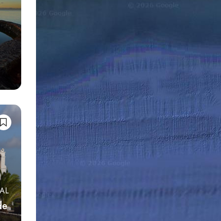
AL
de