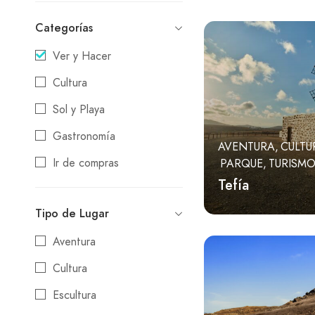
La Asomada
Categorías
La Matilla
Ver y Hacer
Las Parcelas
Cultura
Llanos de la Concepción
Sol y Playa
Los Estancos
Gastronomía
Los Molinos
AVENTURA
CULTU
Ir de compras
PARQUE
TURISMO
Puerto del Rosario
Tefía
Información
Puerto Lajas
Tipo de Lugar
Estancia
Tefía
Aventura
Tesjuate
Cultura
Tetir
Escultura