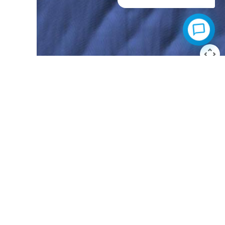
La imagen puede estar sujeta a derechos de autor
Términos
rismo
o@puertodelrosario.org
4 638 435 975