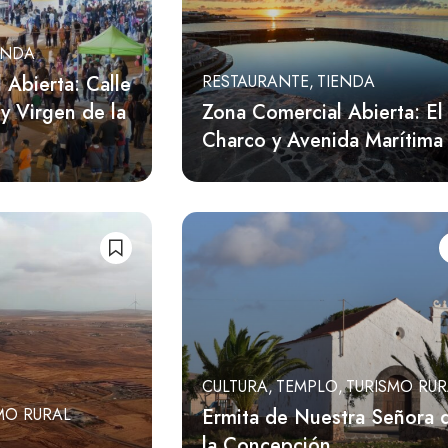
ENDA
 Abierta: Calle
RESTAURANTE
TIENDA
 y Virgen de la
Zona Comercial Abierta: El
Charco y Avenida Marítima
CULTURA
TEMPLO
TURISMO RUR
Ermita de Nuestra Señora 
MO RURAL
la Concepción