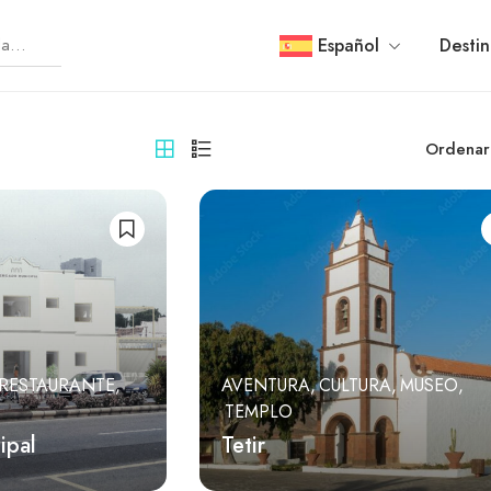
Español
Destin
Ordenar
RESTAURANTE
AVENTURA
CULTURA
MUSEO
TEMPLO
ipal
Tetir