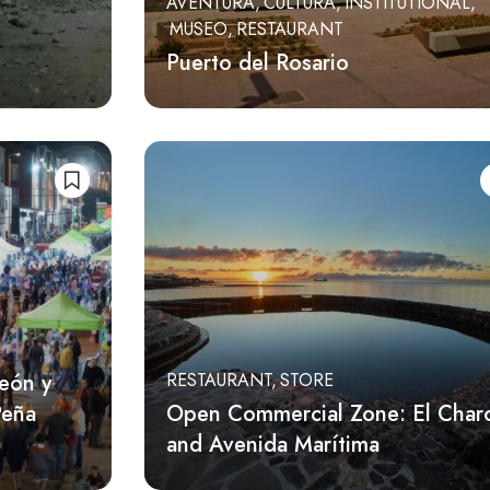
AVENTURA
CULTURA
INSTITUTIONAL
MUSEO
RESTAURANT
Puerto del Rosario
eón y
RESTAURANT
STORE
Peña
Open Commercial Zone: El Char
and Avenida Marítima