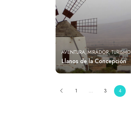
AVENTURA
MIRADOR
TURISMO
Llanos de la Concepción
1
…
3
4