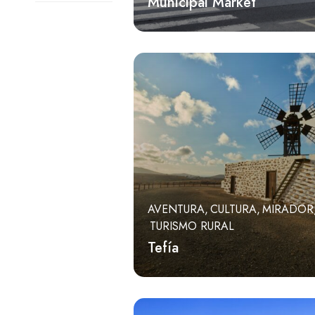
Municipal Market
Merendero
Mirador
Museo
Parque
Playa
Restaurant
Sculpture
Store
AVENTURA
CULTURA
MIRADOR
Templo
TURISMO RURAL
Turismo rural
Tefía