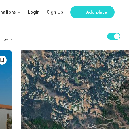
inations
Login
Sign Up
Add place
t by