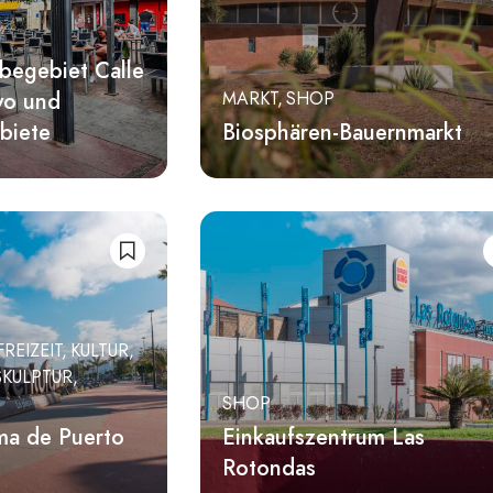
begebiet Calle
yo und
MARKT
SHOP
biete
Biosphären-Bauernmarkt
FREIZEIT
KULTUR
SKULPTUR
SHOP
ma de Puerto
Einkaufszentrum Las
Rotondas