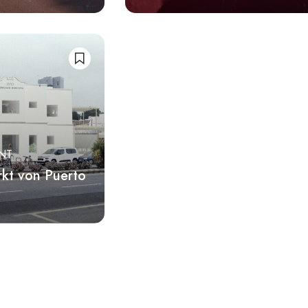
NT
rkt von Puerto