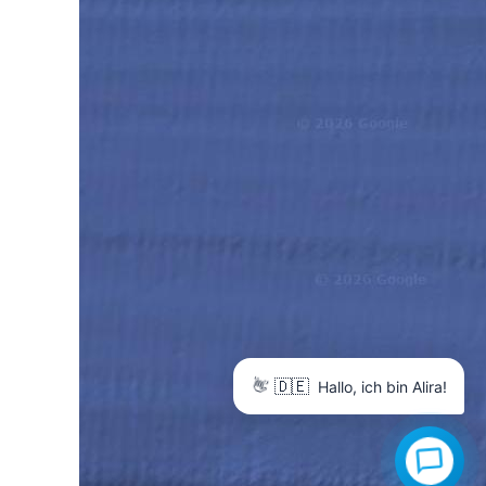
🇩🇪
👋
Hallo, ich bin Alira!