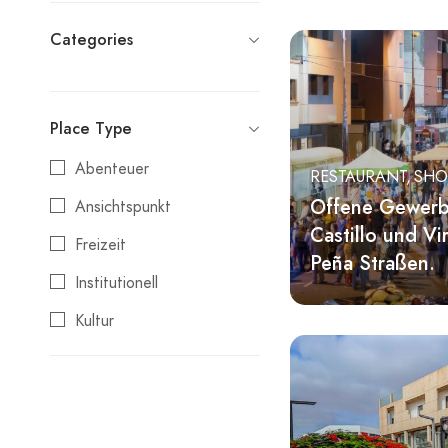
La Ampuyenta
Categories
La Asomada
La Matilla
Llanos de la Concepción
Place Type
Los Molinos
Abenteuer
RESTAURANT
SHO
Puerto del Rosario
Offene Gewerb
Ansichtspunkt
Castillo und Vi
Puerto Lajas
Freizeit
Peña Straßen.
Tabakwarenläden
Institutionell
Tefía
Kultur
Tesjuate
Ländlicher Tourismus
Tetir
Markt
Merendero