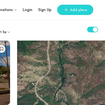
inations
Login
Sign Up
Add place
t by