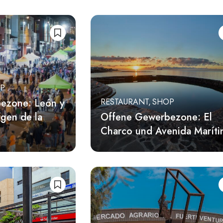
P
ezone: León y
RESTAURANT
SHOP
rgen de la
Offene Gewerbezone: El
Charco und Avenida Maríti