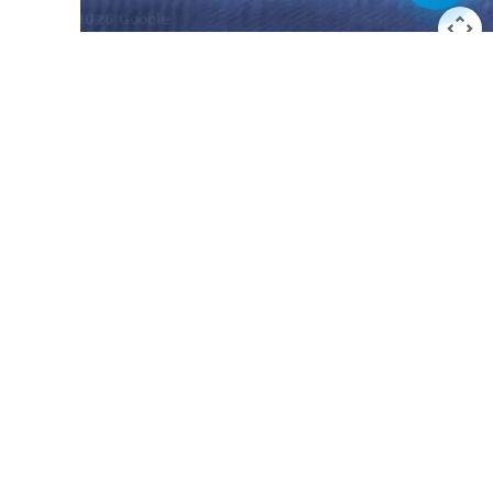
Kurzbefehle
Kartendaten
Nutzungsbedingungen
hrsamt
mo@puertodelrosario.org
er: +34 638 435 975