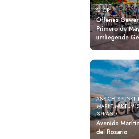
Museum
SHOP
Offenes Gewer
Park
Primero de Ma
Restaurant
umliegende Ge
Shop
Skulptur
Strand
Tempel
ANSICHTSPUNKT
MARKT
MUSEUM
STRAND
Avenida Maríti
del Rosario